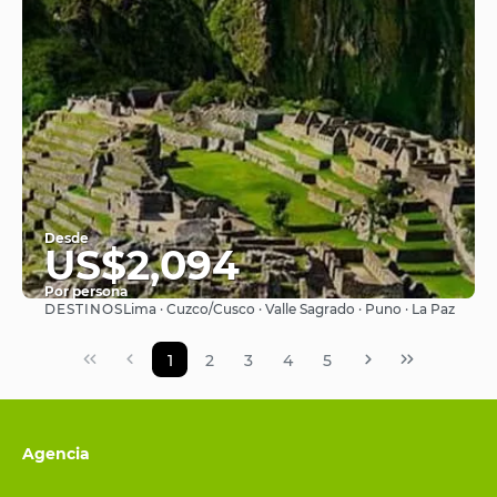
Desde
US$2,094
Por persona
DESTINOS
Lima · Cuzco/Cusco · Valle Sagrado · Puno · La Paz
Ver
1
2
3
4
5
Agencia