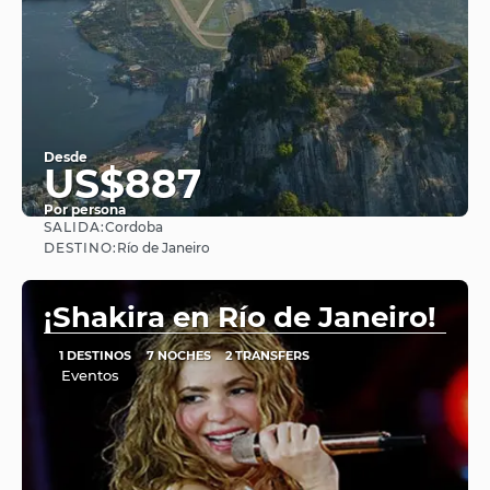
Desde
US$887
Por persona
SALIDA:
Cordoba
Ver
DESTINO:
Río de Janeiro
¡Shakira en Río de Janeiro!
1 DESTINOS
7 NOCHES
2 TRANSFERS
Eventos