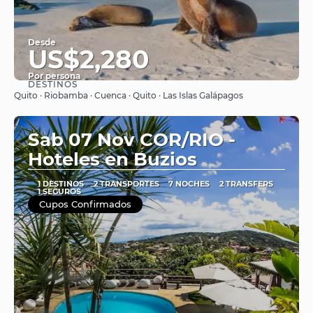
Desde
US$2,280
Por persona
DESTINOS
Ver
Quito · Riobamba · Cuenca · Quito · Las Islas Galápagos
Sab 07 Nov COR/RIO -
Hoteles en Buzios
1 DESTINOS
2 TRANSPORTES
7 NOCHES
2 TRANSFERS
1 SEGUROS
Cupos Confirmados