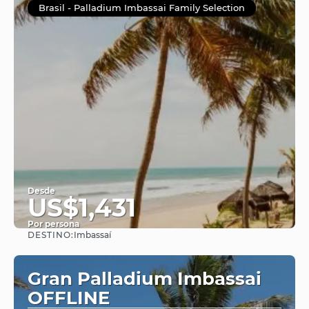
Brasil - Palladium Imbassai Family Selection
Desde
US$1,431
Por persona
DESTINO:
Imbassaí
Ver
Gran Palladium Imbassai
OFFLINE