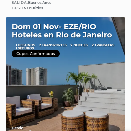
SALIDA:
Buenos Aires
Ver
DESTINO:
Búzios
Dom 01 Nov- EZE/RIO
Hoteles en Rio de Janeiro
1 DESTINOS
2 TRANSPORTES
7 NOCHES
2 TRANSFERS
1 SEGUROS
Cupos Confirmados
Desde