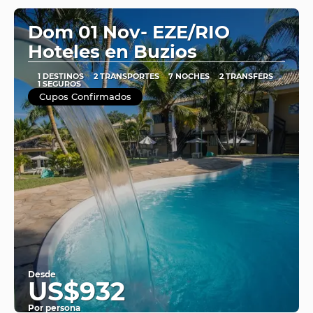
Dom 01 Nov- EZE/RIO
Hoteles en Buzios
1 DESTINOS
2 TRANSPORTES
7 NOCHES
2 TRANSFERS
1 SEGUROS
Cupos Confirmados
Desde
US$932
Por persona