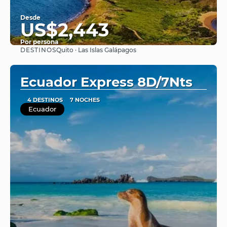
Desde
US$2,443
Por persona
DESTINOS
Quito · Las Islas Galápagos
Ver
Ecuador Express 8D/7Nts
4 DESTINOS
7 NOCHES
Ecuador