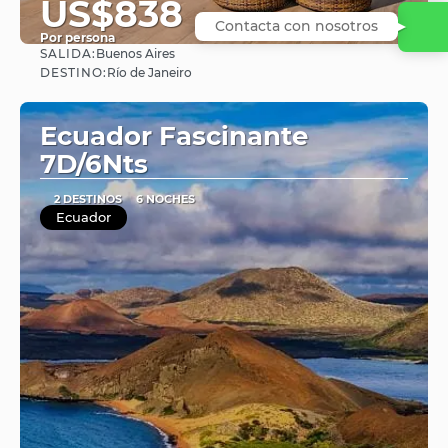
US$838
Contacta con nosotros
Por persona
SALIDA:
Buenos Aires
Ver
DESTINO:
Río de Janeiro
Ecuador Fascinante
7D/6Nts
2 DESTINOS
6 NOCHES
Ecuador