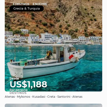
5 DESTINOS
6 NOCHES
Grecia & Turquia
Desde
US$1,188
Por persona
DESTINOS
Ver
Atenas · Mykonos · Kusadasi · Creta · Santorini · Atenas