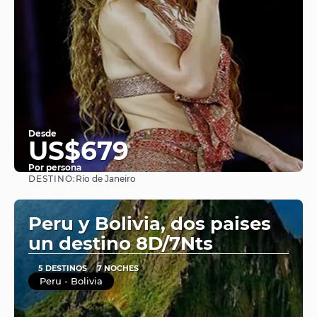
Desde
US$679
Por persona
DESTINO:
Río de Janeiro
Ver
Peru y Bolivia, dos paises
un destino 8D/7Nts
5 DESTINOS
7 NOCHES
Peru - Bolivia