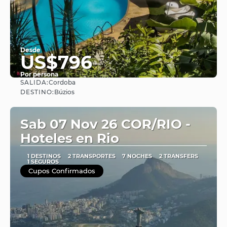
Desde
US$796
Por persona
SALIDA:
Cordoba
Ver
DESTINO:
Búzios
Sab 07 Nov 26 COR/RIO -
Hoteles en Rio
1 DESTINOS
2 TRANSPORTES
7 NOCHES
2 TRANSFERS
1 SEGUROS
Cupos Confirmados