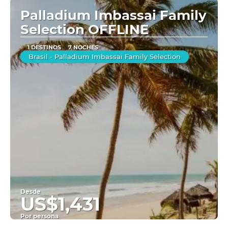
Palladium Imbassai Family
Selection OFFLINE
1 DESTINOS
7 NOCHES
Brasil - Palladium Imbassai Family Selection
Desde
US$1,431
Por persona