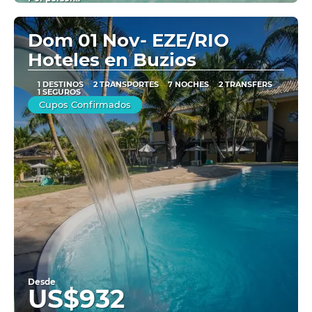
Ver
Dom 01 Nov- EZE/RIO
Hoteles en Buzios
1 DESTINOS
2 TRANSPORTES
7 NOCHES
2 TRANSFERS
1 SEGUROS
Cupos Confirmados
Desde
US$932