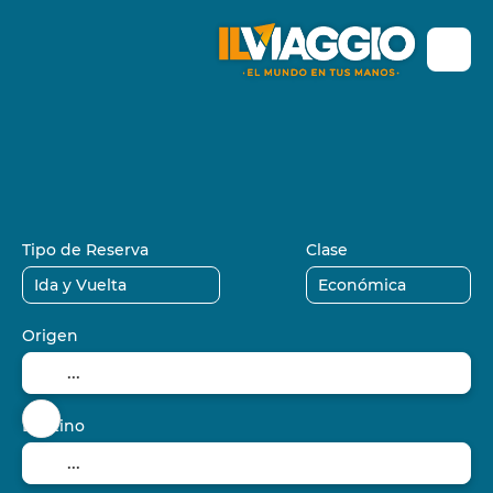
+
Vuelos / Tren / Bus
Alojamiento
C
Paquetes
Tipo de Reserva
Clase
Origen
Destino