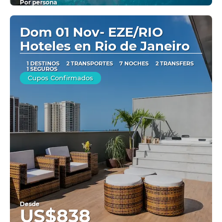
Por persona
Ver
Dom 01 Nov- EZE/RIO
Hoteles en Rio de Janeiro
1 DESTINOS
2 TRANSPORTES
7 NOCHES
2 TRANSFERS
1 SEGUROS
Cupos Confirmados
Desde
US$838