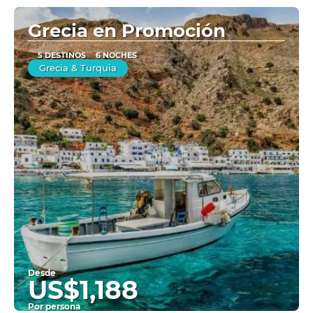
Ver
Grecia en Promoción
5 DESTINOS
6 NOCHES
Grecia & Turquia
Desde
US$1,188
Por persona