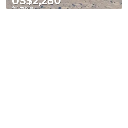
US$2,280
Por persona
Ver