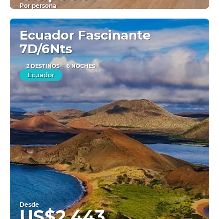
Por persona
Ver
Ecuador Fascinante
7D/6Nts
2 DESTINOS
6 NOCHES
Ecuador
Desde
US$2,443